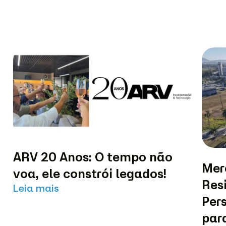
ARV 20 Anos: O tempo não
Mer
voa, ele constrói legados!
Res
Leia mais
Per
par