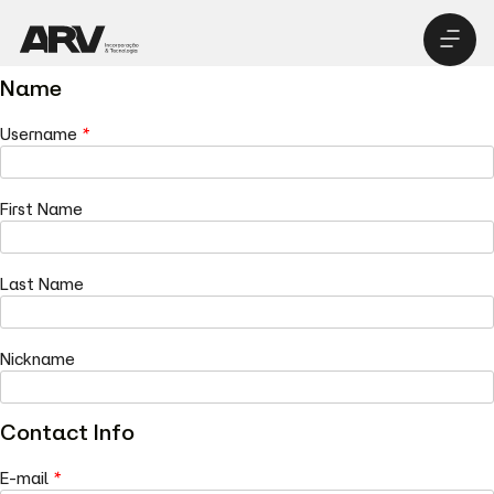
Name
Pré-lan
Seja um inve
Username
*
First Name
Last Name
Nickname
Contact Info
E-mail
*