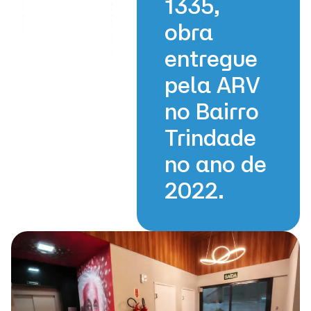
1335,
obra
entregue
pela ARV
no Bairro
Trindade
no ano de
2022.