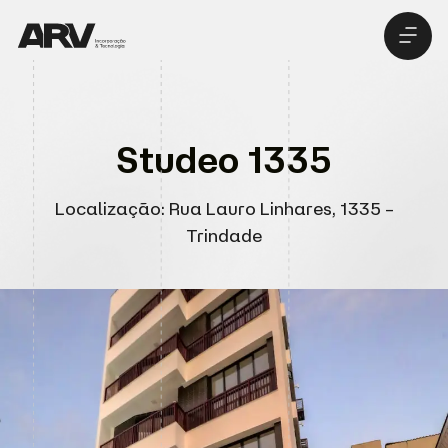
Pré-lan
Seja um inve
Studeo 1335
Localização: Rua Lauro Linhares, 1335 –
Trindade