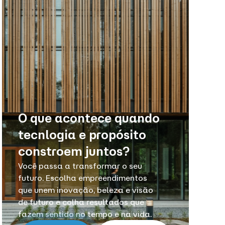
O que acontece quando
tecnlogia e propósito
constroem juntos?
Você passa a transformar o seu
futuro. Escolha empreendimentos
que unem inovação, beleza e visão
de futuro e colha resultados que
fazem sentido no tempo e na vida.