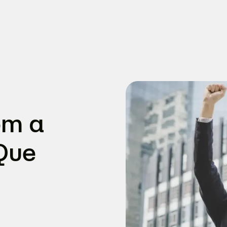
om a
 Que