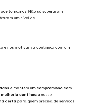
ão que tomamos. Não só superaram
raram um nível de
to e nos motivam a continuar com um
tados
e mantém um
compromisso com
m
melhoria contínua
e nosso
ha certa
para quem precisa de serviços